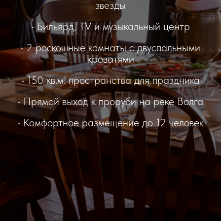
звезды
• Бильярд, TV и музыкальный центр
• 2 роскошные комнаты с двуспальными
кроватями
• 150 кв.м. пространства для праздника
• Прямой выход к проруби на реке Волга
• Комфортное размещение до 12 человек