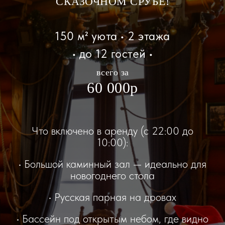
СКАЗОЧНОМ СРУБЕ!
150 м² уюта • 2 этажа
• до 12 гостей •
всего за
60 000р
Что включено в аренду (с 22:00 до
10:00):
• Большой каминный зал — идеально для
новогоднего стола
• Русская парная на дровах
• Бассейн под открытым небом, где видно