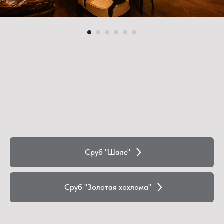
Сруб "Шале"
Сруб "Золотая хохлома"