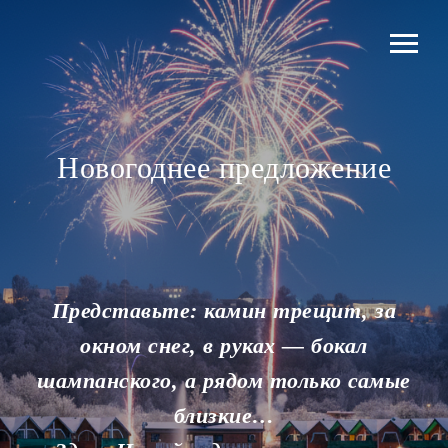
Новогоднее предложение
Представьте: камин трещит, за
окном снег, в руках — бокал
шампанского, а рядом только самые
близкие…