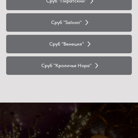
Сруб "Пиратский"
Сруб "Saloon"
Сруб "Венеция"
Сруб "Кроличья Нора"