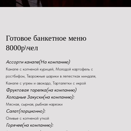
Готовое банкетное меню
8000р\чел
Ассорти канапе(На компанию)
Канапе с копченой курицей, Молодой картофель с
ростбифом, Творожные шарики в лепестках миндаля,
Канапе с угрем и авокадо, Тарталетки с икрой
Фруктовая тарелка(на компанию)
Холодные Закуски(на компанию):
Мясная, сырная, рыбная нарезки
Салат(порционно):
Оливье с копченой уткой
Горячее(на компанию):