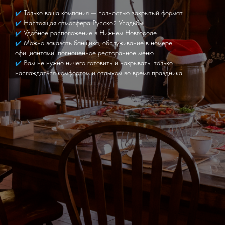
✔️
Только ваша компания — полностью закрытый формат
✔️
Настоящая атмосфера Русской Усадьбы
✔️
Удобное расположение в Нижнем Новгороде
✔️
Можно заказать банщика, обслуживание в номере
официантами, полноценное ресторанное меню
✔️
Вам не нужно ничего готовить и накрывать, только
наслаждаться комфортом и отдыхом во время праздника!