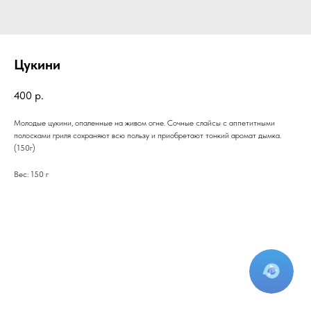
Цукини
400
р.
Молодые цукини, опаленные на живом огне. Сочные слайсы с аппетитными
полосками гриля сохраняют всю пользу и приобретают тонкий аромат дымка.
(150г)
Вес: 150 г