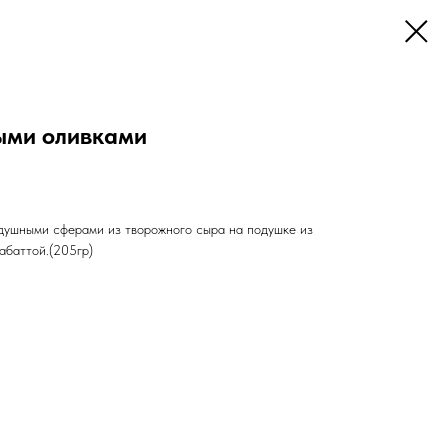
ыми оливками
душными сферами из творожного сыра на подушке из
абаттой.(205гр)