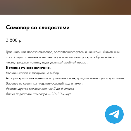
Самовар со сладостями
3 800
р.
Традиционная подача самовара, растопленного углем и шишками. Уникальный
способ приготовления позволяет воде максимально раскрыть букет чайного
листа, придавая напитку едва уловимый хвойный аромат.
В стоимость сета включено:
Два айника чая с заваркой на выбор.
Ассорти крафтовых пряников и домашних слоек, традиционные сушки, домашнее
Варенье из сезонных ягод, натуральный мед и лимон.
Рекомендуется для компании от 2 до 6человек.
Время подготовки самовара — 20–30 минут.