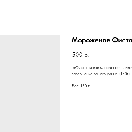
Мороженое Фист
500
р.
«Фисташковое мороженое: сливоч
завершение вашего ужина. (150г)
Вес: 150 г