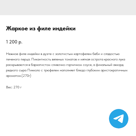
Жаркое из филе индейки
1 200
р.
Нежное филе индейки в дуэте с золотистым картофелем беби и сладостью
печеного перца. Пикантность вяленых томатов и мягкая острота красного лука
раскрываются в бархатистом сливочно-горчичном соусе, а финальный аккорд
редкого сыра Пикколо с трюфелем наполняет блюдо глубоким аристократичным
ароматом.(270г)
Вес: 270 г