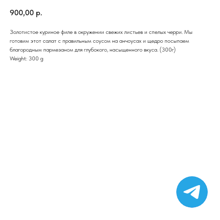
900,00
р.
Золотистое куриное филе в окружении свежих листьев и спелых черри. Мы
готовим этот салат с правильным соусом на анчоусах и щедро посыпаем
благородным пармезаном для глубокого, насыщенного вкуса. (300г)
Weight: 300 g